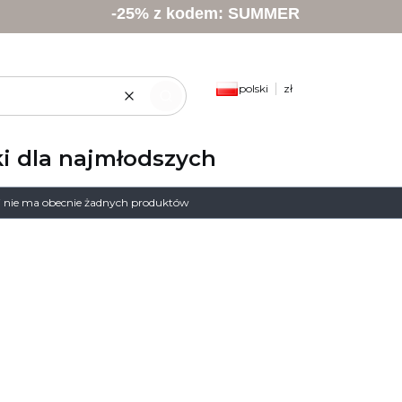
-25% z kodem: SUMMER
polski
zł
Wyczyść
Szukaj
i dla najmłodszych
ii nie ma obecnie żadnych produktów