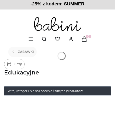
-25% z kodem: SUMMER
Otwórz wyszukiwarkę
Produkty w kosz
ZABAWKI
Filtry
Edukacyjne
W tej kategorii nie ma obecnie żadnych produktów