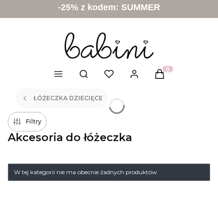
-25% z kodem: SUMMER
Otwórz wyszukiwarkę
Produkty w kosz
ŁÓŻECZKA DZIECIĘCE
Filtry
Akcesoria do łóżeczka
W tej kategorii nie ma obecnie żadnych produktów